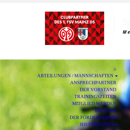
S
M e 
⌂
ABTEILUNGEN / MANNSCHAFTEN
ANSPRECHPARTNER
DER VORSTAND
TRAININGSZEITEN
MITGLIED WERDEN
SATZUNG
DER FÖRDERVEREIN
HISTORISCHES