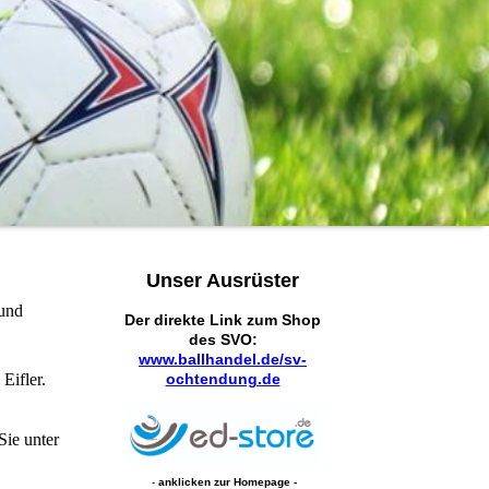
Unser Ausrüster
 und
Der direkte Link zum Shop
des SVO:
www.ballhandel.de/sv-
ochtendung.de
Eifler.
Sie unter
-
anklicken zur Homepage -