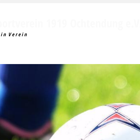
portverein 1919 Ochtendung e.V
i n V e r e i n