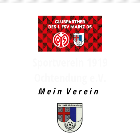
Sportverein 1919
Ochtendung e.V
.
M e i n V e r e i n